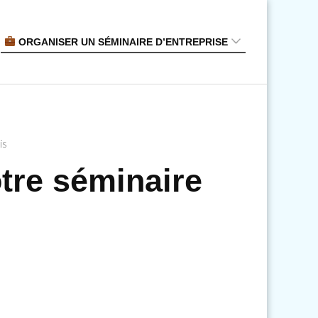
ORGANISER UN SÉMINAIRE D’ENTREPRISE
Lieux séminaire
Salles séminaire
is
Restauration
tre séminaire
Animations
Spectacle