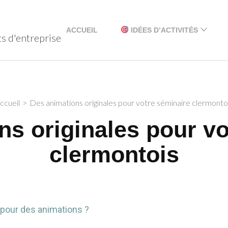
ACCUEIL
IDÉES D’ACTIVITÉS
s d'entreprise
Escape game
Laser game
ccueil
>
Des animations originales pour votre séminaire clermonto
Bootcamp
ns originales pour vo
Massage
Défi pâtisserie
clermontois
 pour des animations ?